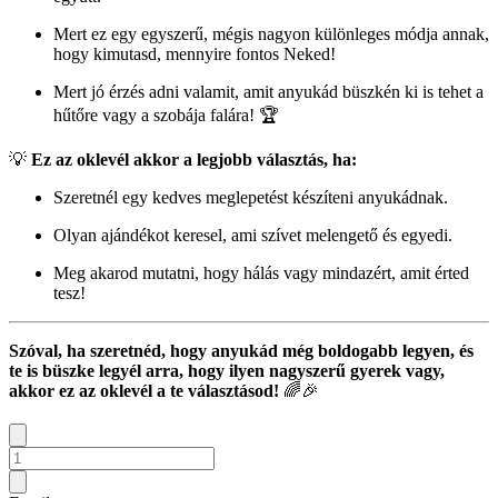
Mert ez egy egyszerű, mégis nagyon különleges módja annak,
hogy kimutasd, mennyire fontos Neked!
Mert jó érzés adni valamit, amit anyukád büszkén ki is tehet a
hűtőre vagy a szobája falára! 🏆
💡
Ez az oklevél akkor a legjobb választás, ha:
Szeretnél egy kedves meglepetést készíteni anyukádnak.
Olyan ajándékot keresel, ami szívet melengető és egyedi.
Meg akarod mutatni, hogy hálás vagy mindazért, amit érted
tesz!
Szóval, ha szeretnéd, hogy anyukád még boldogabb legyen, és
te is büszke legyél arra, hogy ilyen nagyszerű gyerek vagy,
akkor ez az oklevél a te választásod!
🌈🎉