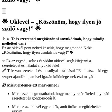
🌟
Oklevél – „Köszönöm, hogy ilyen jó
szülő vagy!”
🌟
👩‍👧
Te is szeretnéd megköszönni anyukádnak, hogy mindig
melletted van?
Ez az oklevél pont neked készült, hogy megmondd Neki:
„Köszönöm, hogy ilyen csodálatos vagy!” 💖
✨ Ez az egyedi, színes és vidám oklevél segít kifejezni a
szeretetedet és háládat anyukád felé!
🖍️ Tele van szeretettel és mosollyal – ráadásul TE adhatsz neki egy
szuper ajándékot, amivel igazán különlegesnek érzi magát!
🎁
Miért érdemes ezt megvenned?
Mert ezzel megmutathatod, hogy mennyire értékeled anyukád
szeretetét és gondoskodását.
Mert ez az oklevél egy emlék, amit örökre megőrizhettek
együtt.